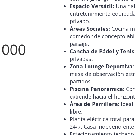
Espacio Versátil:
Una hab
entretenimiento equipada
privado.
Áreas Sociales:
Cocina int
comedor de concepto abie
.000
paisaje.
Cancha de Pádel y Tenis
privadas.
Zona Lounge Deportiva:
mesa de observación estra
partidos.
Piscina Panorámica:
Con
extiende hacia el horizon
Área de Parrillera:
Ideal 
libre.
Planta eléctrica total par
24/7. Casa independiente 
Estacionamiento techado 